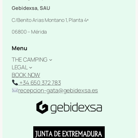
Gebidexsa, SAU
C/Benito Arias Montano 1, Planta 4ª
06800 – Mérida
Menu
THE CAMPING
LEGAL
BOOK NOW
+34 650 372 783
recepcion-gata@gebidexsa.es