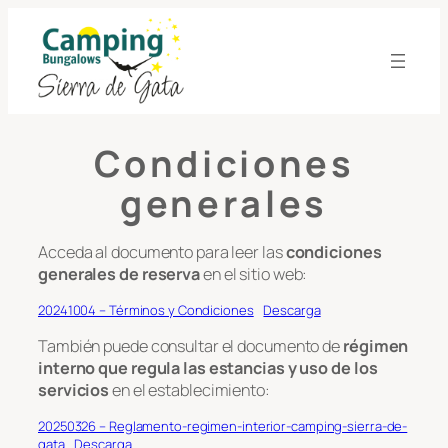
Skip
to
content
Condiciones
generales
Acceda al documento para leer las
condiciones
generales de reserva
en el sitio web:
20241004 – Términos y Condiciones
Descarga
También puede consultar el documento de
régimen
interno que regula las estancias y uso de los
servicios
en el establecimiento:
20250326 – Reglamento-regimen-interior-camping-sierra-de-
gata
Descarga