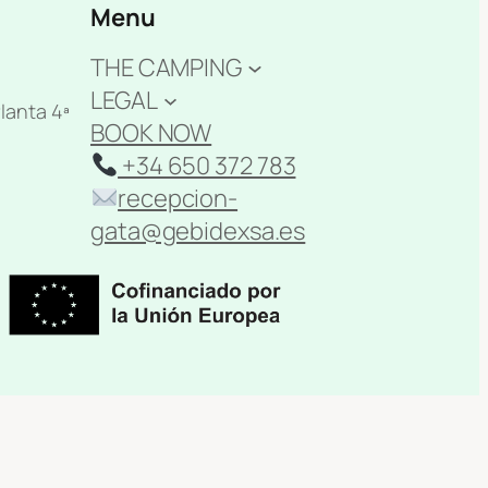
Menu
THE CAMPING
LEGAL
lanta 4ª
BOOK NOW
+34 650 372 783
recepcion-
gata@gebidexsa.es