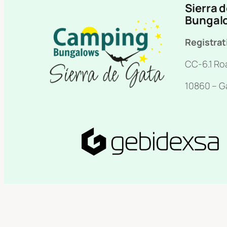
Sierra 
Bungal
Registra
CC-6.1 Roa
10860 – G