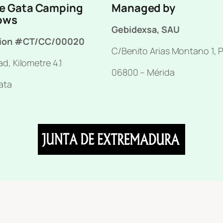
de Gata Camping
Managed by
ows
Gebidexsa, SAU
tion #CT/CC/00020
C/Benito Arias Montano 1, P
d, Kilometre 4.1
06800 – Mérida
ata